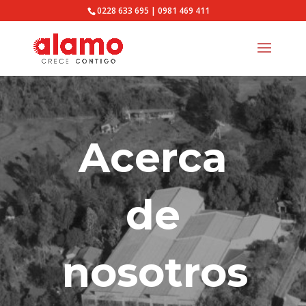
0228 633 695
|
0981 469 411
Acerca
de
nosotros