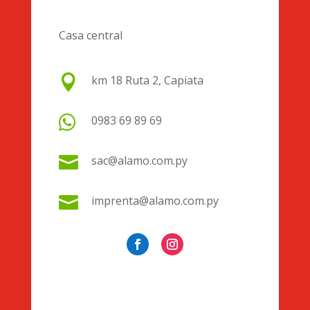
Casa central

km 18 Ruta 2, Capiata

0983 69 89 69

sac@alamo.com.py

imprenta@alamo.com.py