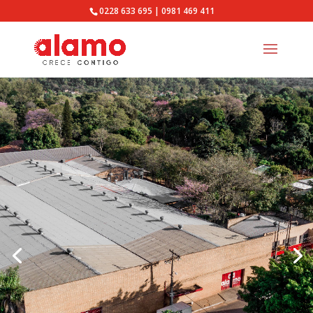
0228 633 695
|
0981 469 411