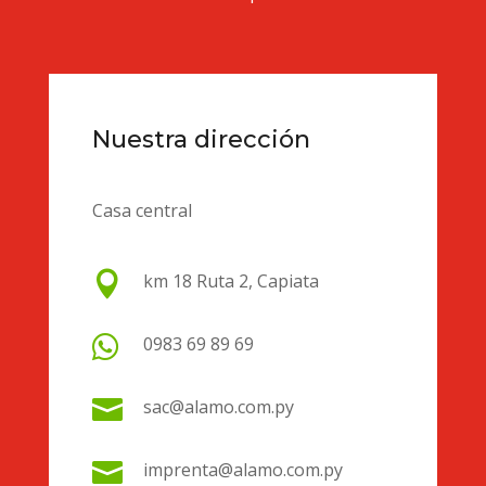
Nuestra dirección
Casa central

km 18 Ruta 2, Capiata

0983 69 89 69

sac@alamo.com.py

imprenta@alamo.com.py